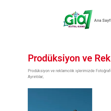
Ana Sayf
Ana Sayf
Prodüksiyon ve Rek
Prodüksiyon ve reklamcılık işlerimizde Fotoğrafçı
Ayrıntılar;