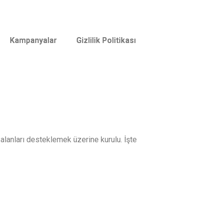
Kampanyalar
Kampanyalar
Gizlilik Politikası
Gizlilik Politikası
 alanları desteklemek üzerine kurulu. İşte