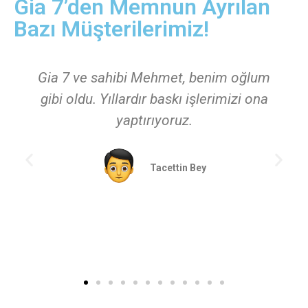
Gia 7’den Memnun Ayrılan
Bazı Müşterilerimiz!
ibi Mehmet, benim oğlum
Bayrakli da kartvizi
lardır baskı işlerimizi ona
memnun kaldik hem 
yaptırıyoruz.
hem de çok kalit
ilgileniliyor hazırl
getirdikleri için 
Tacettin Bey
kesinlikle t
Z.
Go