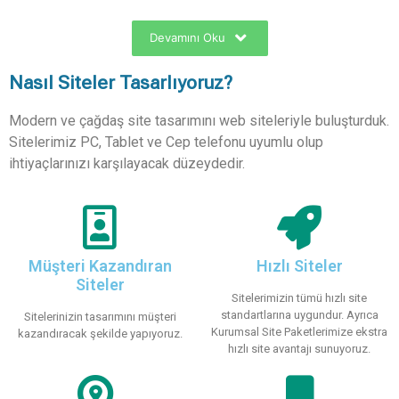
Web Sitelerini
en iyi şekilde tasarlayıp teslim eder.
Gia 7 ile web siteniz sadece şık bir vitrin değil,
Devamını Oku
markanızı büyüten güçlü bir araç haline gelir. Modern
tasarım, yüksek hız, mobil uyumluluk ve SEO dostu
Nasıl Siteler Tasarlıyoruz?
altyapı — hepsi bir arada!
Hayal ettiğiniz siteyi birlikte gerçeğe dönüştürelim.
Modern ve çağdaş site tasarımını web siteleriyle buluşturduk.
Çünkü Gia 7 ile
sıradan değil, dikkat çeken siteler
Sitelerimiz PC, Tablet ve Cep telefonu uyumlu olup
yapıyoruz. Kurumsal web site tasarımında uygun fiyatlı
ihtiyaçlarınızı karşılayacak düzeydedir.
web site tasarım fiyatlarıyla farkı hissedeceksiniz.
Müşteri Kazandıran
Hızlı Siteler
Siteler
Sitelerimizin tümü hızlı site
standartlarına uygundur. Ayrıca
Sitelerinizin tasarımını müşteri
Kurumsal Site Paketlerimize ekstra
kazandıracak şekilde yapıyoruz.
hızlı site avantajı sunuyoruz.