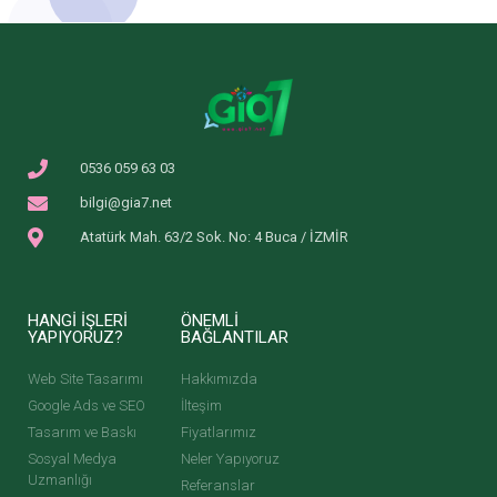
0536 059 63 03
bilgi@gia7.net
Atatürk Mah. 63/2 Sok. No: 4 Buca / İZMİR
HANGI İŞLERI
ÖNEMLI
YAPIYORUZ?
BAĞLANTILAR
Web Site Tasarımı
Hakkımızda
Google Ads ve SEO
İlteşim
Tasarım ve Baskı
Fiyatlarımız
Sosyal Medya
Neler Yapıyoruz
Uzmanlığı
Referanslar