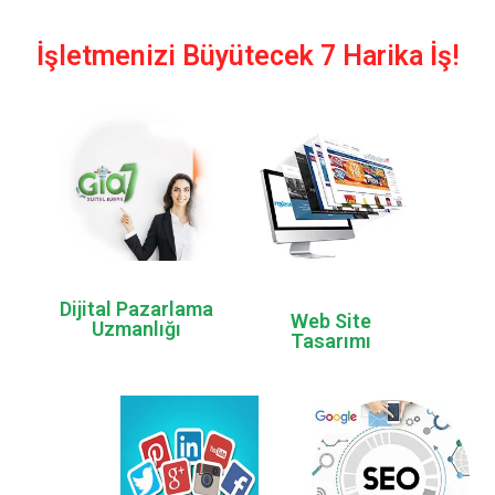
İşletmenizi Büyütecek 7 Harika İş!
Ayrıntılar
Ayrıntılar
araçlar elimizde
kadar getiriyoruz.
pazarlamaya ait bütün
hizmetini ayağınıza
istiyorsan dijital
kaliteli web site yapımı
İşletmeni büyütmek
Dijital Pazarlama
Uygun fiyatlar ve
Web Site
Uzmanlığı
Tasarımı
Ayrıntılar
Ayrıntılar