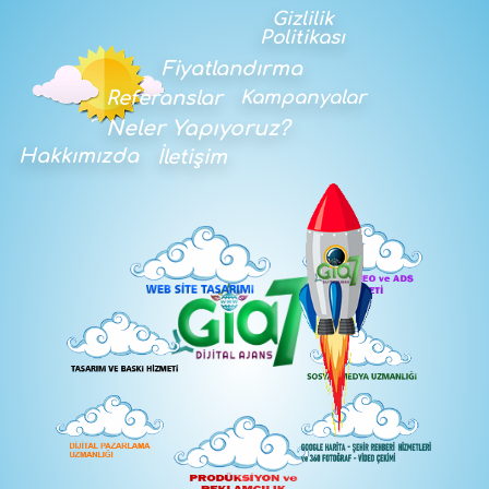
Gizlilik
Politikası
Fiyatlandırma
Referanslar
Kampanyalar
Neler Yapıyoruz?
Hakkımızda
İletişim