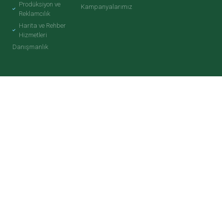
Prodüksiyon ve
Kampanyalarımız
Reklamcılık
Harita ve Rehber
Hizmetleri
Danışmanlık