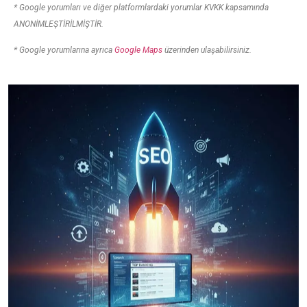
* Google yorumları ve diğer platformlardaki yorumlar KVKK kapsamında
ANONİMLEŞTİRİLMİŞTİR.
* Google yorumlarına ayrıca
Google Maps
üzerinden ulaşabilirsiniz.