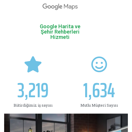
olarak ilerlemektedir.
ve bireylere yönelik
hizmetlerimiz firmalara
Danışmanlık
Google Harita ve
Şehir Rehberleri
Hizmeti
3,219
1,634
Biitirdiğimiz iş sayısı
Mutlu Müşteri Sayısı